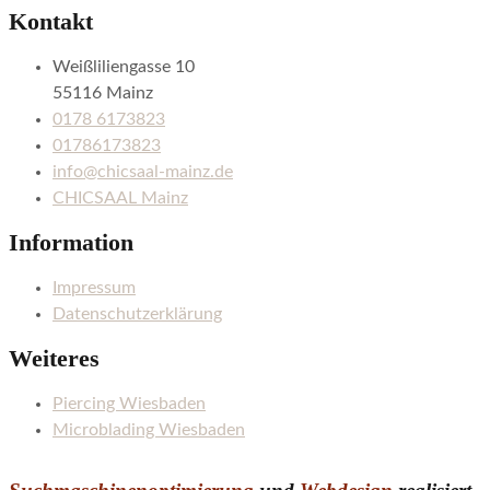
Kontakt
Weißliliengasse 10
55116 Mainz
0178 6173823
01786173823
info@chicsaal-mainz.de
CHICSAAL Mainz
Information
Impressum
Datenschutzerklärung
Weiteres
Piercing Wiesbaden
Microblading Wiesbaden