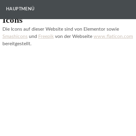
E-Mail:
info@chicsaal-mainz.de
HAUPTMENÜ
Icons
Die Icons auf dieser Website sind von Elementor sowie
Smashicons
und
Freepik
von der Webseite
www.flaticon.com
bereitgestellt.